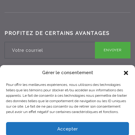
PROFITEZ DE CERTAINS AVANTAGES
ENVOYER
Gérer le consentement
Pour offrir les meilleures expériences, nous utilisons des technologies
RBQ 8330-0970-25
telles que les témoins pour stocker et/ou accéder aux informations des
appareils. Le fait de consentir à ces technologies nous permettra de traiter
des données telles que le comportement de navigation ou les ID uniques
sur ce site. Le fait de ne pas consentir ou de retirer son consentement
peut avoir un effet négatif sur certaines caractéristiques et fonctions.
Accepter