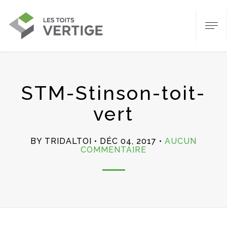
STM-Stinson-toit-
vert
BY TRIDALTOI
DÉC 04, 2017
AUCUN
SUR
COMMENTAIRE
STM-
STINSON-
TOIT-
VERT