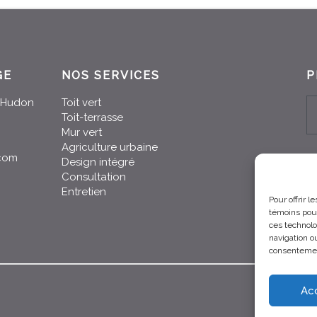
GE
NOS SERVICES
P
n-Hudon
Toit vert
Toit-terrasse
Mur vert
Agriculture urbaine
.com
Design intégré
Consultation
Entretien
Pour offrir 
témoins pour
ces technolo
navigation ou
consentement
Ac