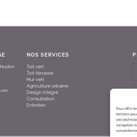
GE
NOS SERVICES
P
n-Hudon
Toit vert
Toit-terrasse
Mur vert
Agriculture urbaine
.com
Design intégré
Consultation
Entretien
Pour offrir 
témoins pour
ces technolo
navigation ou
consentement