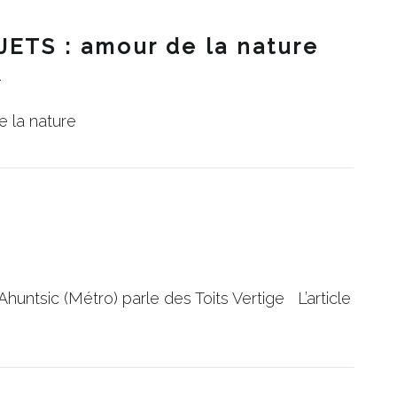
ETS : amour de la nature
1
 la nature
1
ntsic (Métro) parle des Toits Vertige L’article