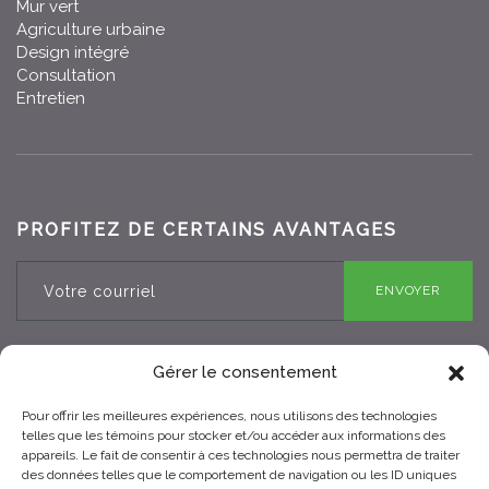
Mur vert
Agriculture urbaine
Design intégré
Consultation
Entretien
PROFITEZ DE CERTAINS AVANTAGES
ENVOYER
Gérer le consentement
Pour offrir les meilleures expériences, nous utilisons des technologies
RBQ 8330-0970-25
telles que les témoins pour stocker et/ou accéder aux informations des
appareils. Le fait de consentir à ces technologies nous permettra de traiter
des données telles que le comportement de navigation ou les ID uniques