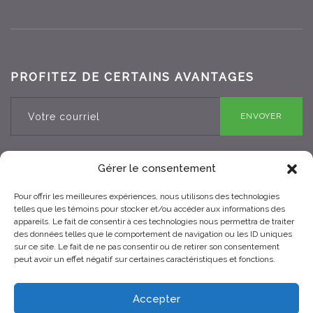
PROFITEZ DE CERTAINS AVANTAGES
ENVOYER
Gérer le consentement
Pour offrir les meilleures expériences, nous utilisons des technologies
RBQ 8330-0970-25
telles que les témoins pour stocker et/ou accéder aux informations des
appareils. Le fait de consentir à ces technologies nous permettra de traiter
des données telles que le comportement de navigation ou les ID uniques
sur ce site. Le fait de ne pas consentir ou de retirer son consentement
peut avoir un effet négatif sur certaines caractéristiques et fonctions.
Accepter