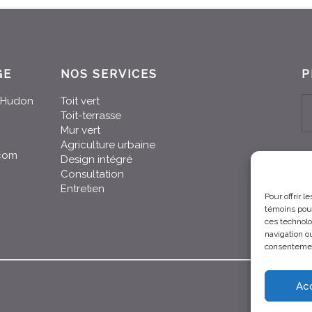
GE
NOS SERVICES
P
n-Hudon
Toit vert
Toit-terrasse
Mur vert
Agriculture urbaine
.com
Design intégré
Consultation
Entretien
Pour offrir 
témoins pour
ces technolo
navigation ou
consentement
Ac