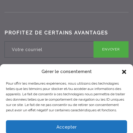
PROFITEZ DE CERTAINS AVANTAGES
ENVOYER
Gérer le consentement
Pour offrir les meilleures expériences, nous utilisons des technologies
RBQ 8330-0970-25
telles que les témoins pour stocker et/ou accéder aux informations des
appareils. Le fait de consentir à ces technologies nous permettra de traiter
des données telles que le comportement de navigation ou les ID uniques
sur ce site. Le fait de ne pas consentir ou de retirer son consentement
peut avoir un effet négatif sur certaines caractéristiques et fonctions.
Accepter