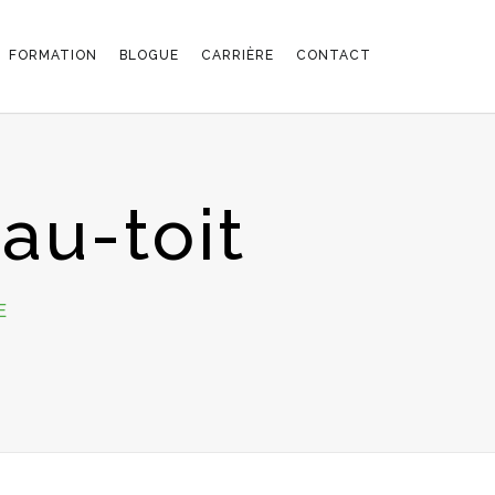
FORMATION
BLOGUE
CARRIÈRE
CONTACT
au-toit
SUR
E
LOFT-
ANGUS-
TERRASSE-
AU-
TOIT