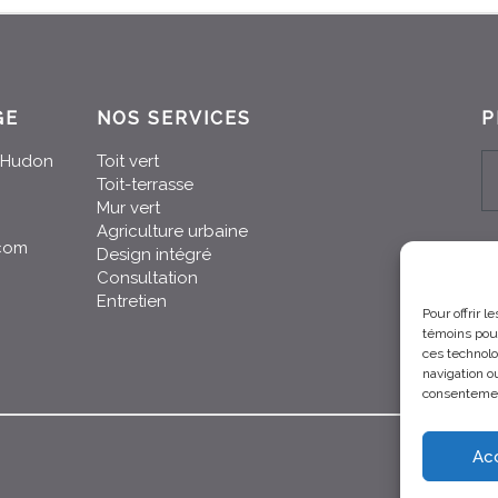
GE
NOS SERVICES
P
n-Hudon
Toit vert
Toit-terrasse
Mur vert
Agriculture urbaine
.com
Design intégré
Consultation
Entretien
Pour offrir 
témoins pour
ces technolo
navigation ou
consentement
Ac