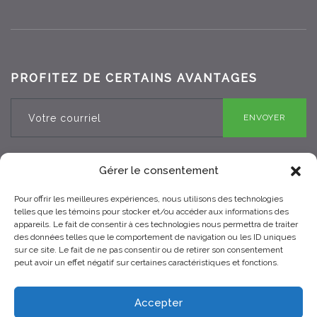
PROFITEZ DE CERTAINS AVANTAGES
ENVOYER
Gérer le consentement
Pour offrir les meilleures expériences, nous utilisons des technologies
RBQ 8330-0970-25
telles que les témoins pour stocker et/ou accéder aux informations des
appareils. Le fait de consentir à ces technologies nous permettra de traiter
des données telles que le comportement de navigation ou les ID uniques
sur ce site. Le fait de ne pas consentir ou de retirer son consentement
peut avoir un effet négatif sur certaines caractéristiques et fonctions.
Accepter