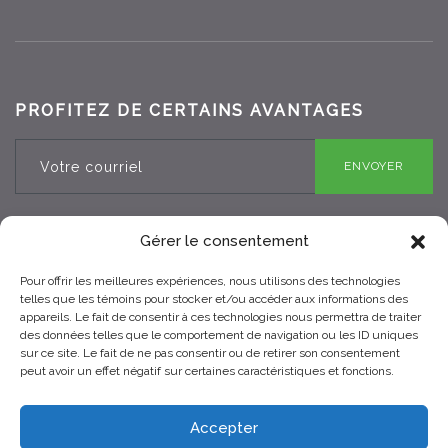
PROFITEZ DE CERTAINS AVANTAGES
ENVOYER
Gérer le consentement
Pour offrir les meilleures expériences, nous utilisons des technologies
RBQ 8330-0970-25
telles que les témoins pour stocker et/ou accéder aux informations des
appareils. Le fait de consentir à ces technologies nous permettra de traiter
des données telles que le comportement de navigation ou les ID uniques
sur ce site. Le fait de ne pas consentir ou de retirer son consentement
peut avoir un effet négatif sur certaines caractéristiques et fonctions.
Accepter