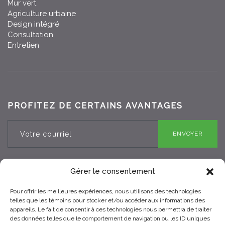
Mur vert
Agriculture urbaine
Design intégré
Consultation
Entretien
PROFITEZ DE CERTAINS AVANTAGES
ENVOYER
Gérer le consentement
Pour offrir les meilleures expériences, nous utilisons des technologies
RBQ 8330-0970-25
telles que les témoins pour stocker et/ou accéder aux informations des
appareils. Le fait de consentir à ces technologies nous permettra de traiter
des données telles que le comportement de navigation ou les ID uniques