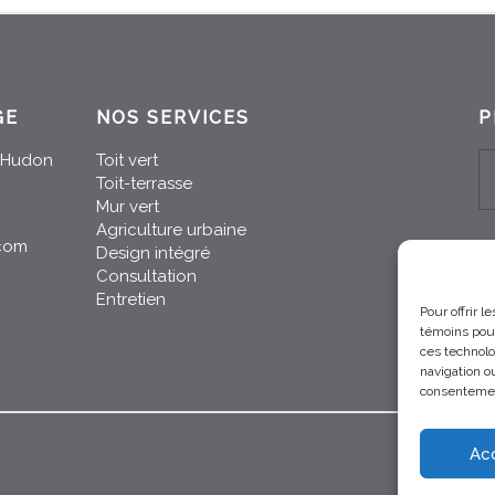
GE
NOS SERVICES
P
n-Hudon
Toit vert
Toit-terrasse
Mur vert
Agriculture urbaine
.com
Design intégré
Consultation
Entretien
Pour offrir 
témoins pour
ces technolo
navigation ou
consentement
Ac