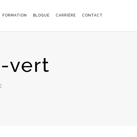
FORMATION
BLOGUE
CARRIÈRE
CONTACT
-vert
SUR
E
ABBAYE-
ABBEY-
TOIT-
VERT