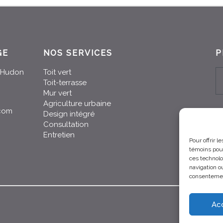
GE
NOS SERVICES
P
n-Hudon
Toit vert
Toit-terrasse
Mur vert
Agriculture urbaine
.com
Design intégré
Consultation
Entretien
Pour offrir 
témoins pour
ces technolo
navigation ou
consentement
Ac