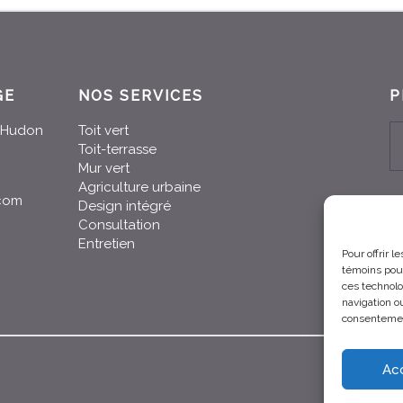
GE
NOS SERVICES
P
n-Hudon
Toit vert
Toit-terrasse
Mur vert
Agriculture urbaine
.com
Design intégré
Consultation
Entretien
Pour offrir 
témoins pour
ces technolo
navigation ou
consentement
Ac