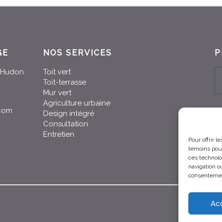
GE
NOS SERVICES
P
n-Hudon
Toit vert
Toit-terrasse
Mur vert
Agriculture urbaine
.com
Design intégré
Consultation
Entretien
Pour offrir 
témoins pour
ces technolo
navigation ou
consentement
Ac