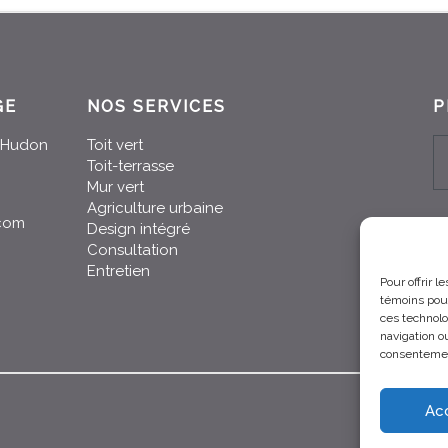
GE
NOS SERVICES
P
n-Hudon
Toit vert
Toit-terrasse
Mur vert
Agriculture urbaine
.com
Design intégré
Consultation
Entretien
Pour offrir 
témoins pour
ces technolo
navigation ou
consentement
Ac