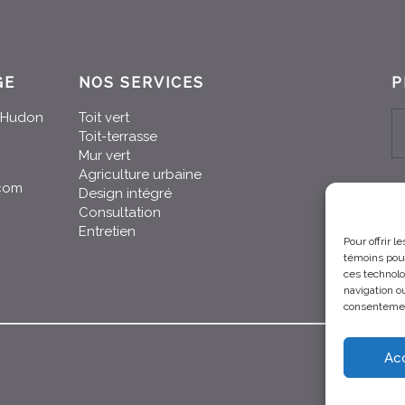
GE
NOS SERVICES
P
n-Hudon
Toit vert
Toit-terrasse
Mur vert
Agriculture urbaine
.com
Design intégré
Consultation
Entretien
Pour offrir 
témoins pour
ces technolo
navigation ou
consentement
Ac