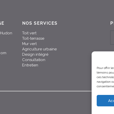
GE
NOS SERVICES
P
n-Hudon
Toit vert
Toit-terrasse
Mur vert
Agriculture urbaine
.com
Design intégré
Consultation
Entretien
Pour offrir 
témoins pour
ces technolo
navigation ou
consentement
Ac