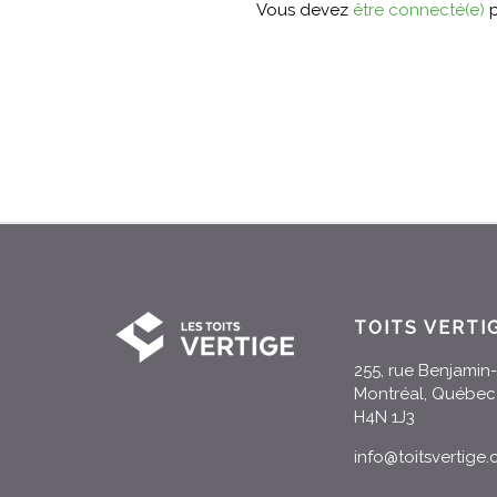
Vous devez
être connecté(e)
p
TOITS VERTI
255, rue Benjami
Montréal, Québec
H4N 1J3
info@toitsvertige