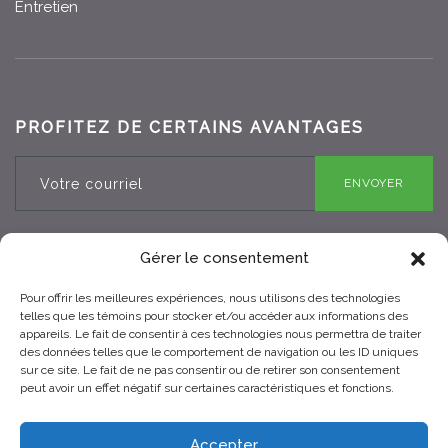
Entretien
PROFITEZ DE CERTAINS AVANTAGES
ENVOYER
Gérer le consentement
Pour offrir les meilleures expériences, nous utilisons des technologies
RBQ 8330-0970-25
telles que les témoins pour stocker et/ou accéder aux informations des
appareils. Le fait de consentir à ces technologies nous permettra de traiter
des données telles que le comportement de navigation ou les ID uniques
sur ce site. Le fait de ne pas consentir ou de retirer son consentement
peut avoir un effet négatif sur certaines caractéristiques et fonctions.
Accepter