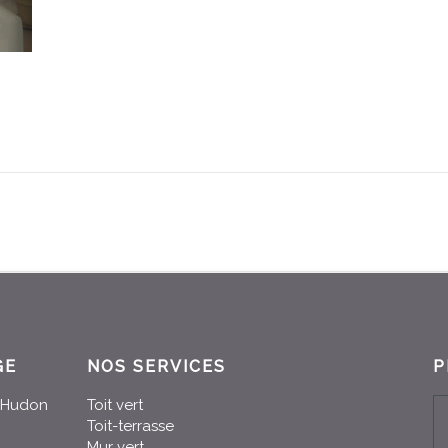
GE
NOS SERVICES
P
n-Hudon
Toit vert
Toit-terrasse
Mur vert