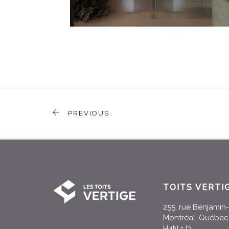
PREVIOUS
TOITS VERTI
255, rue Benjami
Montréal, Québec
H4N 1J3