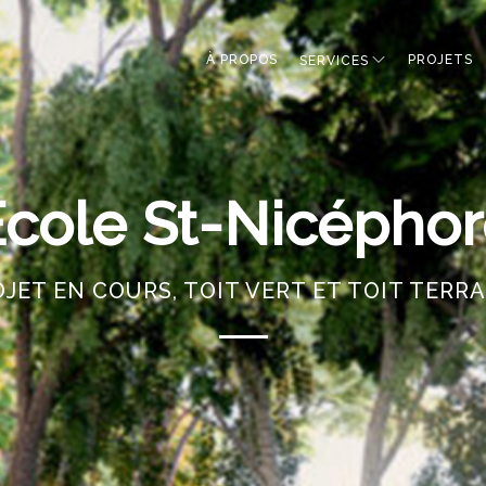
À PROPOS
PROJETS
SERVICES
cole St-Nicépho
JET EN COURS, TOIT VERT ET TOIT TERR