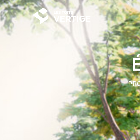
É
PRO