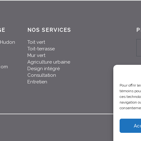
GE
NOS SERVICES
P
n-Hudon
Toit vert
Toit-terrasse
Mur vert
Agriculture urbaine
.com
Design intégré
Consultation
Entretien
Pour offrir 
témoins pour
ces technolo
navigation ou
consentement
Ac